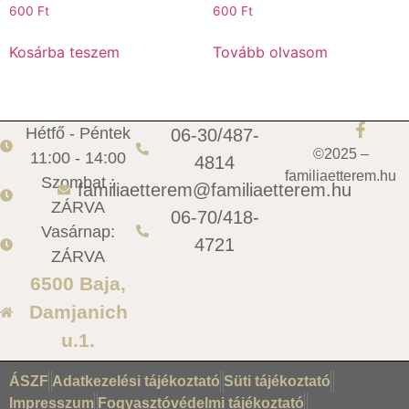
600
Ft
600
Ft
Kosárba teszem
Tovább olvasom
Hétfő - Péntek
06-30/487-
©2025 –
11:00 - 14:00
4814
familiaetterem.hu
Szombat :
familiaetterem@familiaetterem.hu
ZÁRVA
06-70/418-
Vasárnap:
4721
ZÁRVA
6500 Baja,
Damjanich
u.1.
ÁSZF
Adatkezelési tájékoztató
Süti tájékoztató
Impresszum
Fogyasztóvédelmi tájékoztató