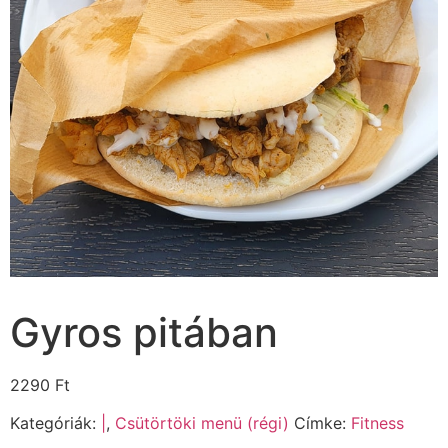
Gyros pitában
2290
Ft
Kategóriák:
|
,
Csütörtöki menü (régi)
Címke:
Fitness