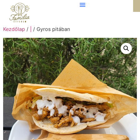
Kezdőlap
/
|
/ Gyros pitában