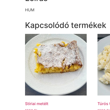
HUM
Kapcsolódó termékek
Stíriai metélt
Túrós 