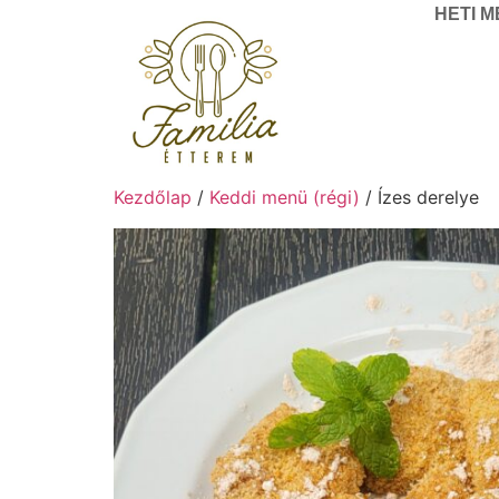
HETI 
Kezdőlap
/
Keddi menü (régi)
/ Ízes derelye