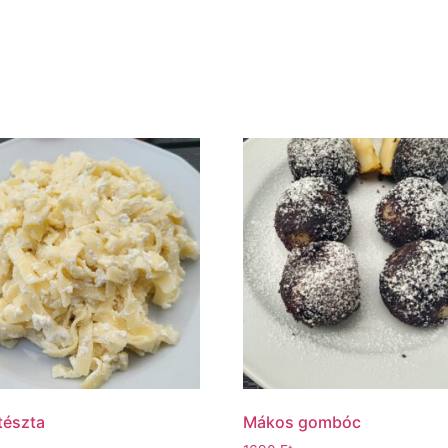
tészta
Mákos gombóc