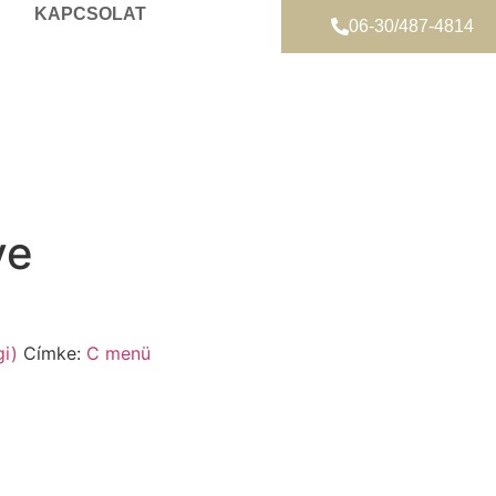
KAPCSOLAT
06-30/487-4814
ye
i)
Címke:
C menü