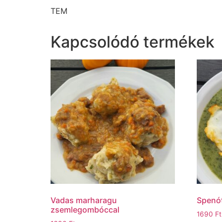
TEM
Kapcsolódó termékek
Vadas marharagu
Spenót
zsemlegombóccal
1690
Ft