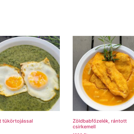
 tükörtojással
Zöldbabfőzelék, rántott
csirkemell