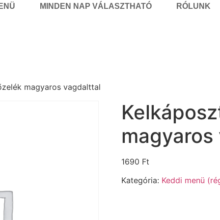
MENÜ
MINDEN NAP VÁLASZTHATÓ
RÓLUNK
őzelék magyaros vagdalttal
Kelkáposz
magyaros 
1690
Ft
Kategória:
Keddi menü (rég