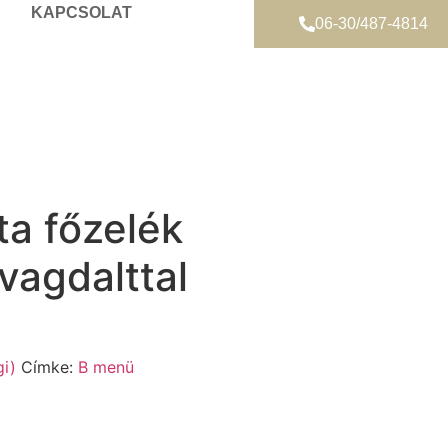
KAPCSOLAT
06-30/487-4814
ta főzelék
vagdalttal
i)
Címke:
B menü