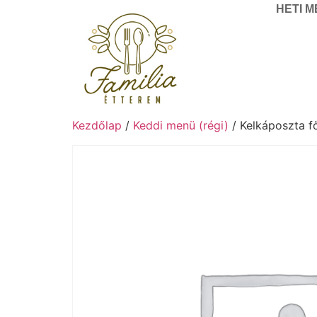
HETI 
Kezdőlap
/
Keddi menü (régi)
/ Kelkáposzta f