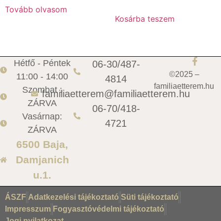
Tovább olvasom
Kosárba teszem
Hétfő - Péntek
06-30/487-
©2025 –
11:00 - 14:00
4814
familiaetterem.hu
Szombat :
familiaetterem@familiaetterem.hu
ZÁRVA
06-70/418-
Vasárnap:
4721
ZÁRVA
6500 Baja,
Damjanich
u.1.
ÁSZF
Adatkezelési tájékoztató
Süti tájékoztató
Impresszum
Fogyasztóvédelmi tájékoztató
Jogi nyilatkozat