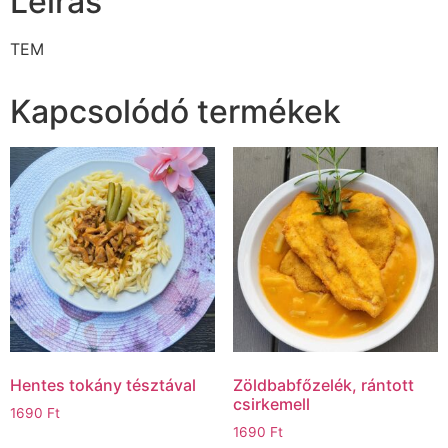
Leírás
TEM
Kapcsolódó termékek
Hentes tokány tésztával
Zöldbabfőzelék, rántott
csirkemell
1690
Ft
1690
Ft