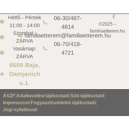
Hétfő - Péntek
06-30/487-
©2025 –
11:00 - 14:00
4814
familiaetterem.hu
Szombat :
familiaetterem@familiaetterem.hu
ZÁRVA
06-70/418-
Vasárnap:
4721
ZÁRVA
6500 Baja,
Damjanich
u.1.
ÁSZF
Adatkezelési tájékoztató
Süti tájékoztató
Impresszum
Fogyasztóvédelmi tájékoztató
Jogi nyilatkozat