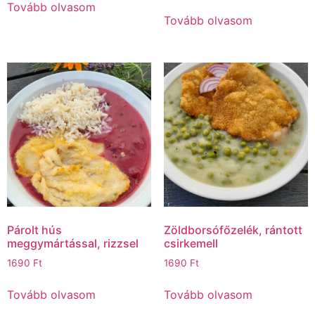
Tovább olvasom
Tovább olvasom
Párolt hús
Zöldborsófőzelék, rántott
meggymártással, rizzsel
csirkemell
1690
Ft
1690
Ft
Tovább olvasom
Tovább olvasom