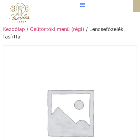
Kezdőlap
/
Csütörtöki menü (régi)
/ Lencsefőzelék,
fasírttal