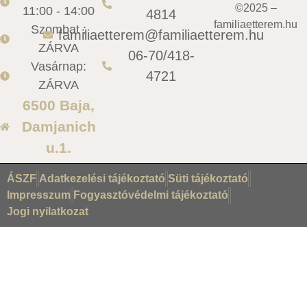
©2025 –
11:00 - 14:00
4814
familiaetterem.hu
Szombat :
familiaetterem@familiaetterem.hu
ZÁRVA
06-70/418-
Vasárnap:
4721
ZÁRVA
6500 Baja,
Damjanich
u.1.
ÁSZF
Adatkezelési tájékoztató
Süti tájékoztató
Impresszum
Fogyasztóvédelmi tájékoztató
Jogi nyilatkozat