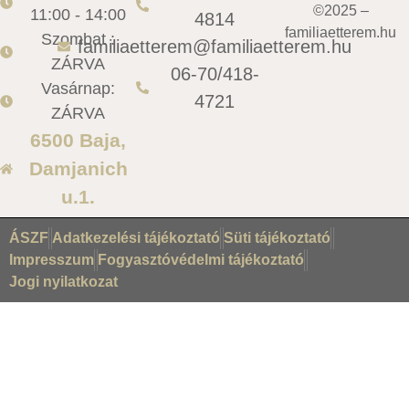
©2025 –
11:00 - 14:00
4814
familiaetterem.hu
Szombat :
familiaetterem@familiaetterem.hu
ZÁRVA
06-70/418-
Vasárnap:
4721
ZÁRVA
6500 Baja,
Damjanich
u.1.
ÁSZF
Adatkezelési tájékoztató
Süti tájékoztató
Impresszum
Fogyasztóvédelmi tájékoztató
Jogi nyilatkozat