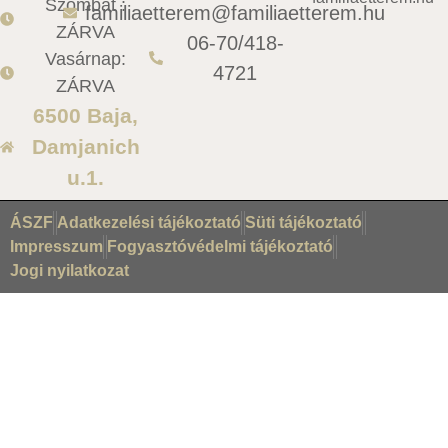
Szombat :
familiaetterem@familiaetterem.hu
ZÁRVA
06-70/418-
Vasárnap:
4721
ZÁRVA
6500 Baja,
Damjanich
u.1.
ÁSZF
Adatkezelési tájékoztató
Süti tájékoztató
Impresszum
Fogyasztóvédelmi tájékoztató
Jogi nyilatkozat