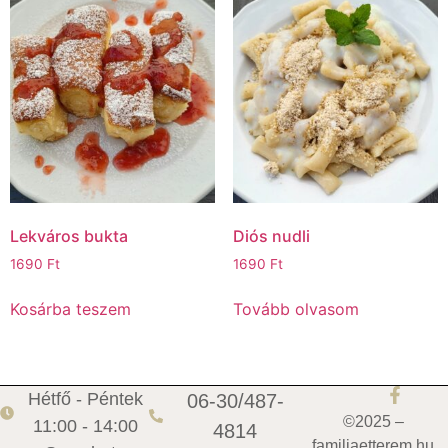
Lekváros bukta
Diós nudli
1690
Ft
1690
Ft
Kosárba teszem
Tovább olvasom
Hétfő - Péntek
06-30/487-
©2025 –
11:00 - 14:00
4814
familiaetterem.hu