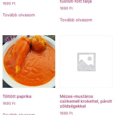
füstölt-főtt tarja
1690
Ft
1690
Ft
Tovább olvasom
Tovább olvasom
Töltött paprika
Mézes-mustáros
csirkemell krokettel, párolt
1690
Ft
zöldségekkel
1690
Ft