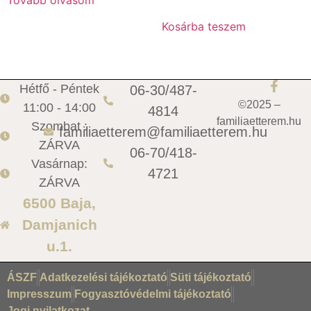
Tovább olvasom
Kosárba teszem
Hétfő - Péntek
06-30/487-
©2025 –
11:00 - 14:00
4814
familiaetterem.hu
Szombat :
familiaetterem@familiaetterem.hu
ZÁRVA
06-70/418-
Vasárnap:
4721
ZÁRVA
6500 Baja,
Damjanich
u.1.
ÁSZF
Adatkezelési tájékoztató
Süti tájékoztató
Impresszum
Fogyasztóvédelmi tájékoztató
Jogi nyilatkozat