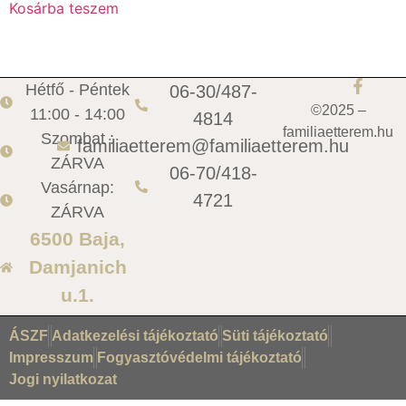
Kosárba teszem
Hétfő - Péntek
06-30/487-
©2025 –
11:00 - 14:00
4814
familiaetterem.hu
Szombat :
familiaetterem@familiaetterem.hu
ZÁRVA
06-70/418-
Vasárnap:
4721
ZÁRVA
6500 Baja,
Damjanich
u.1.
ÁSZF
Adatkezelési tájékoztató
Süti tájékoztató
Impresszum
Fogyasztóvédelmi tájékoztató
Jogi nyilatkozat