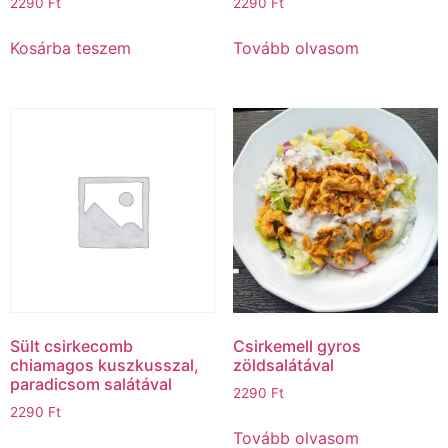
2290
Ft
2290
Ft
Kosárba teszem
Tovább olvasom
Sült csirkecomb
Csirkemell gyros
chiamagos kuszkusszal,
zöldsalátával
paradicsom salátával
2290
Ft
2290
Ft
Tovább olvasom