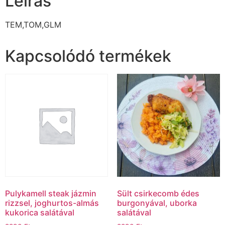
Leírás
TEM,TOM,GLM
Kapcsolódó termékek
Pulykamell steak jázmin
Sült csirkecomb édes
rizzsel, joghurtos-almás
burgonyával, uborka
kukorica salátával
salátával