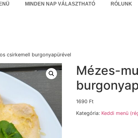
MENÜ
MINDEN NAP VÁLASZTHATÓ
RÓLUNK
s csirkemell burgonyapürével
Mézes-mus
burgonyap
1690
Ft
Kategória:
Keddi menü (rég