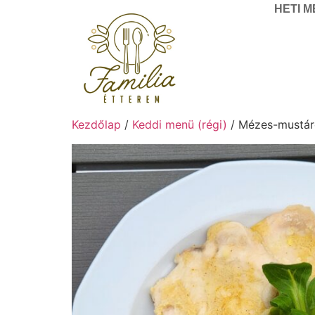
HETI 
Kezdőlap
/
Keddi menü (régi)
/ Mézes-mustáro