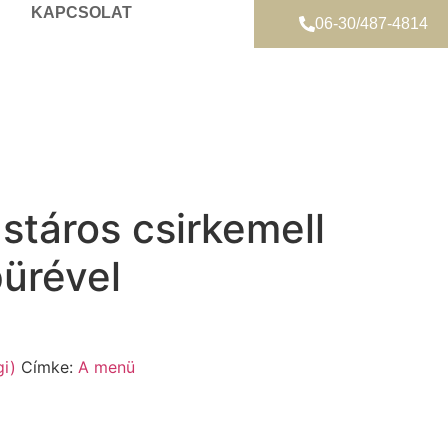
KAPCSOLAT
06-30/487-4814
táros csirkemell
ürével
i)
Címke:
A menü