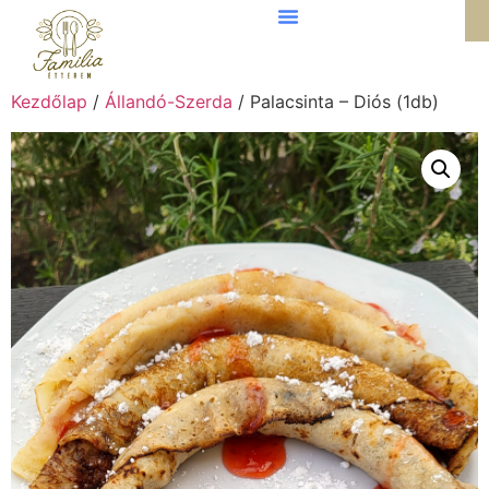
Kezdőlap
/
Állandó-Szerda
/ Palacsinta – Diós (1db)