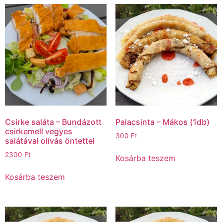
Csirke saláta – Bundázott
Palacsinta – Mákos (1db)
csirkemell vegyes
300
Ft
salátával olívás öntettel
2300
Ft
Kosárba teszem
Kosárba teszem