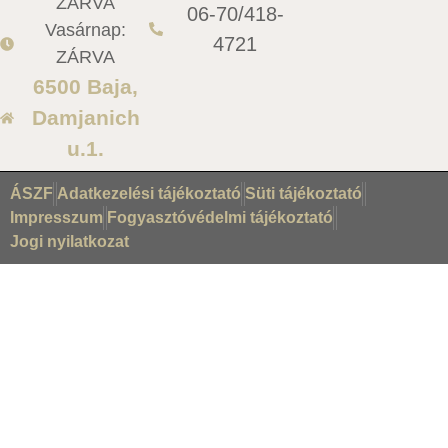
ZÁRVA
06-70/418-
Vasárnap:
4721
ZÁRVA
6500 Baja,
Damjanich
u.1.
ÁSZF
Adatkezelési tájékoztató
Süti tájékoztató
Impresszum
Fogyasztóvédelmi tájékoztató
Jogi nyilatkozat