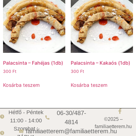
Palacsinta – Fahéjas (1db)
Palacsinta – Kakaós (1db)
300
Ft
300
Ft
Kosárba teszem
Kosárba teszem
Hétfő - Péntek
06-30/487-
©2025 –
11:00 - 14:00
4814
familiaetterem.hu
Szombat :
familiaetterem@familiaetterem.hu