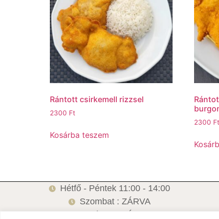
Rántott csirkemell rizzsel
Rántot
burgo
2300
Ft
2300
F
Kosárba teszem
Kosár
Hétfő - Péntek 11:00 - 14:00
Szombat : ZÁRVA
Vasárnap: ZÁRVA