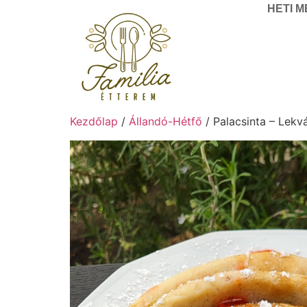
HETI 
Kezdőlap
/
Állandó-Hétfő
/ Palacsinta – Lekv