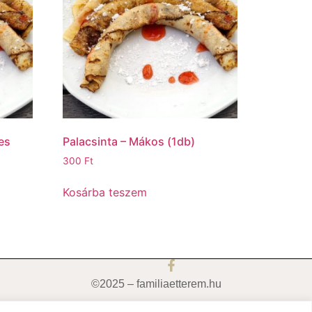
es
Palacsinta – Mákos (1db)
300
Ft
Kosárba teszem
©2025 – familiaetterem.hu