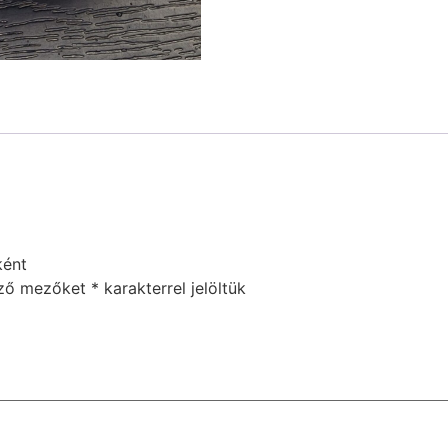
ként
ező mezőket
*
karakterrel jelöltük