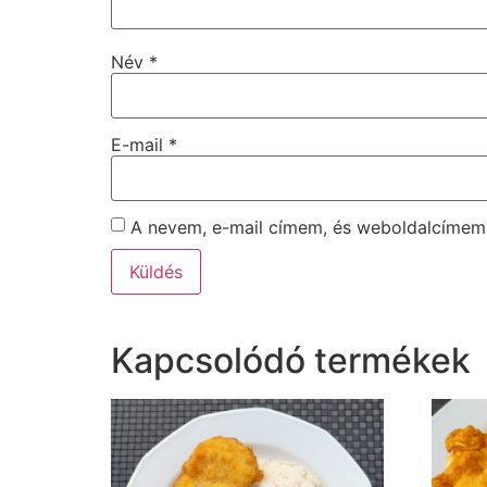
Név
*
E-mail
*
A nevem, e-mail címem, és weboldalcíme
Kapcsolódó termékek