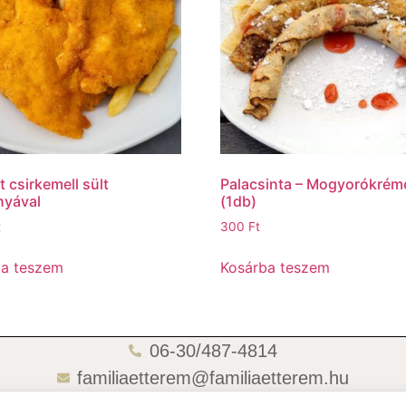
t csirkemell sült
Palacsinta – Mogyorókrém
nyával
(1db)
t
300
Ft
ba teszem
Kosárba teszem
06-30/487-4814
familiaetterem@familiaetterem.hu
06-70/418-4721