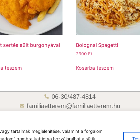
t sertés sült burgonyával
Bolognai Spagetti
t
2300
Ft
ba teszem
Kosárba teszem
06-30/487-4814
familiaetterem@familiaetterem.hu
06-70/418-4721
vagy tartalmak megjelenítése, valamint a forgalom
gadom" gombra kattintva hozzájárulhat a sütik
Tes