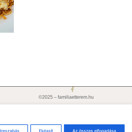
©2025 – familiaetterem.hu
treszabás
Elutasít
Az összes elfogadása