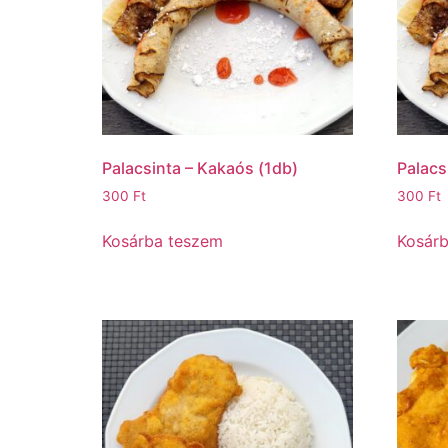
Palacsinta – Kakaós (1db)
Palacs
300
Ft
300
Ft
Kosárba teszem
Kosár