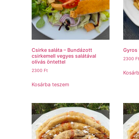
Csirke saláta – Bundázott
Gyros 
csirkemell vegyes salátával
2300
F
olívás öntettel
2300
Ft
Kosár
Kosárba teszem