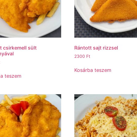
t csirkemell sült
Rántott sajt rizzsel
nyával
2300
Ft
t
Kosárba teszem
ba teszem