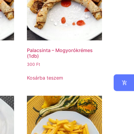
Palacsinta – Mogyorókrémes
(1db)
300
Ft
Kosárba teszem