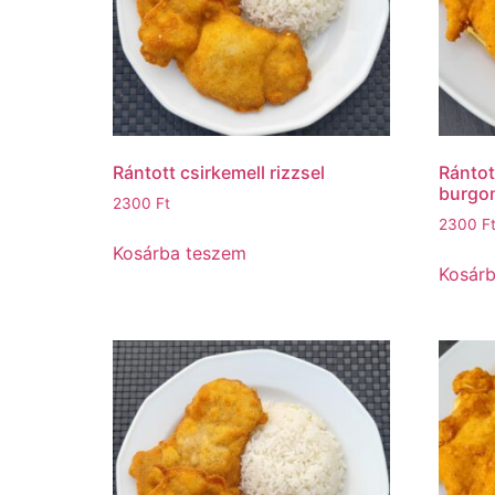
Rántott csirkemell rizzsel
Rántot
burgo
2300
Ft
2300
F
Kosárba teszem
Kosár