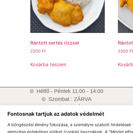
Rántott sertés rizzsel
Rántot
2300
Ft
2300
F
Kosárba teszem
Kosár
Hétfő - Péntek 11:00 - 14:00
Szombat : ZÁRVA
Vasárnap: ZÁRVA
Fontosnak tartjuk az adatok védelmét
6500 Baja, Damjanich u.1.
A böngészési élmény fokozása, a személyre szabott hirdetések 
elemzése érdekében sütiket (cookie) használunk. A "Mindet elfo