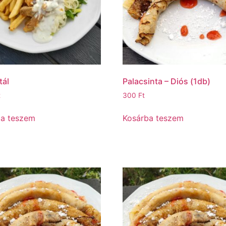
tál
Palacsinta – Diós (1db)
t
300
Ft
ba teszem
Kosárba teszem