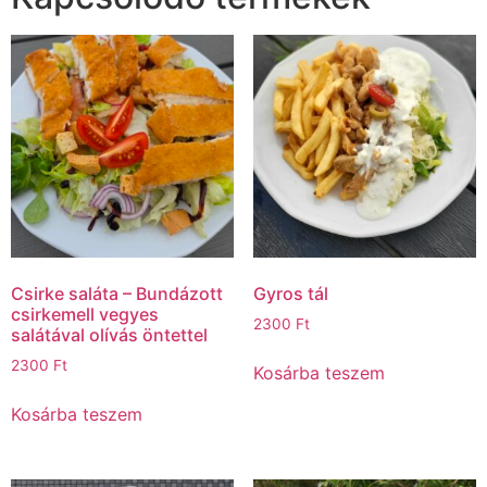
Csirke saláta – Bundázott
Gyros tál
csirkemell vegyes
2300
Ft
salátával olívás öntettel
2300
Ft
Kosárba teszem
Kosárba teszem