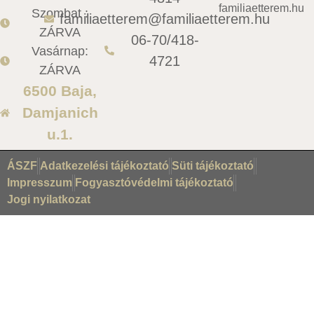
familiaetterem.hu
Szombat :
familiaetterem@familiaetterem.hu
ZÁRVA
06-70/418-
Vasárnap:
4721
ZÁRVA
6500 Baja,
Damjanich
u.1.
ÁSZF
Adatkezelési tájékoztató
Süti tájékoztató
Impresszum
Fogyasztóvédelmi tájékoztató
Jogi nyilatkozat