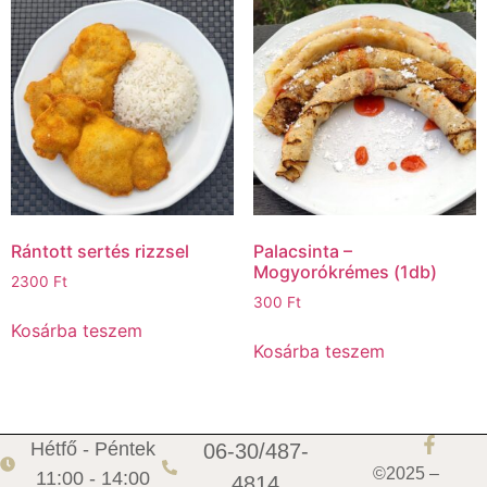
Rántott sertés rizzsel
Palacsinta –
Mogyorókrémes (1db)
2300
Ft
300
Ft
Kosárba teszem
Kosárba teszem
Hétfő - Péntek
06-30/487-
©2025 –
11:00 - 14:00
4814