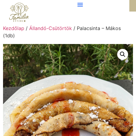
Kezdőlap
/
Állandó-Csütörtök
/ Palacsinta – Mákos
(1db)