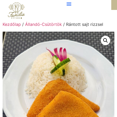
Kezdőlap
/
Állandó-Csütörtök
/ Rántott sajt rizzsel