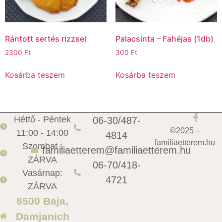
Rántott sertés rizzsel
Palacsinta – Fahéjas (1db)
2300
Ft
300
Ft
Kosárba teszem
Kosárba teszem
Hétfő - Péntek
06-30/487-
©2025 –
11:00 - 14:00
4814
familiaetterem.hu
Szombat :
familiaetterem@familiaetterem.hu
ZÁRVA
06-70/418-
Vasárnap:
4721
ZÁRVA
6500 Baja,
Damjanich