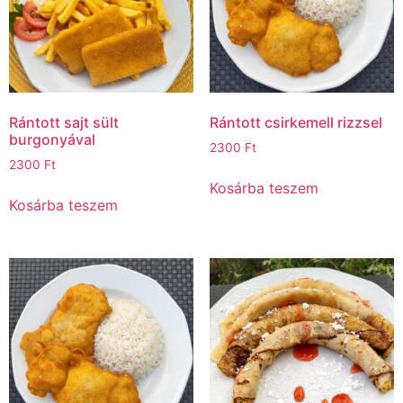
Rántott sajt sült
Rántott csirkemell rizzsel
burgonyával
2300
Ft
2300
Ft
Kosárba teszem
Kosárba teszem