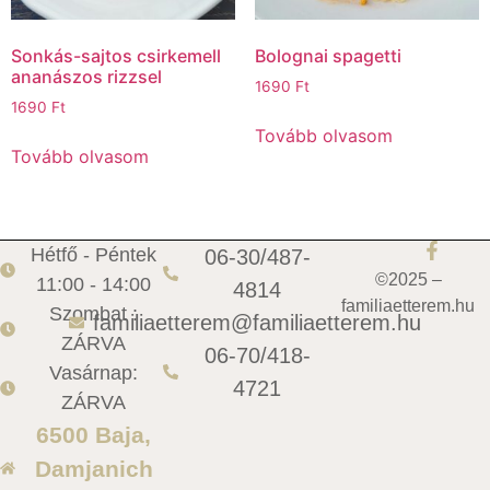
Sonkás-sajtos csirkemell
Bolognai spagetti
ananászos rizzsel
1690
Ft
1690
Ft
Tovább olvasom
Tovább olvasom
Hétfő - Péntek
06-30/487-
©2025 –
11:00 - 14:00
4814
familiaetterem.hu
Szombat :
familiaetterem@familiaetterem.hu
ZÁRVA
06-70/418-
Vasárnap:
4721
ZÁRVA
6500 Baja,
Damjanich