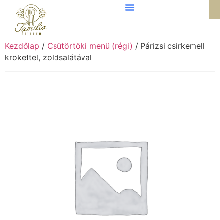
Kezdőlap
/
Csütörtöki menü (régi)
/ Párizsi csirkemell
krokettel, zöldsalátával