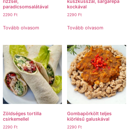
rizzsel,
kuszkusszal, sárgarépa
paradicsomsalátával
kockával
2290
Ft
2290
Ft
Tovább olvasom
Tovább olvasom
Zöldséges tortilla
Gombapörkölt teljes
csirkemellel
kiörlésű galuskával
2290
Ft
2290
Ft