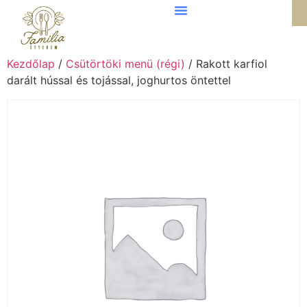
Kezdőlap
/
Csütörtöki menü (régi)
/ Rakott karfiol
darált hússal és tojással, joghurtos öntettel