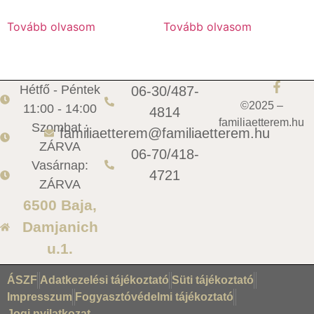
Tovább olvasom
Tovább olvasom
Hétfő - Péntek
06-30/487-
©2025 –
11:00 - 14:00
4814
familiaetterem.hu
Szombat :
familiaetterem@familiaetterem.hu
ZÁRVA
06-70/418-
Vasárnap:
4721
ZÁRVA
6500 Baja,
Damjanich
u.1.
ÁSZF
Adatkezelési tájékoztató
Süti tájékoztató
Impresszum
Fogyasztóvédelmi tájékoztató
Jogi nyilatkozat