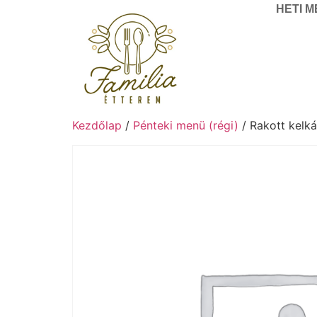
HETI 
Kezdőlap
/
Pénteki menü (régi)
/ Rakott kelká