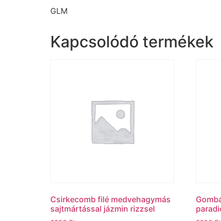
GLM
Kapcsolódó termékek
Csirkecomb filé medvehagymás
Gombá
sajtmártással jázmin rizzsel
paradi