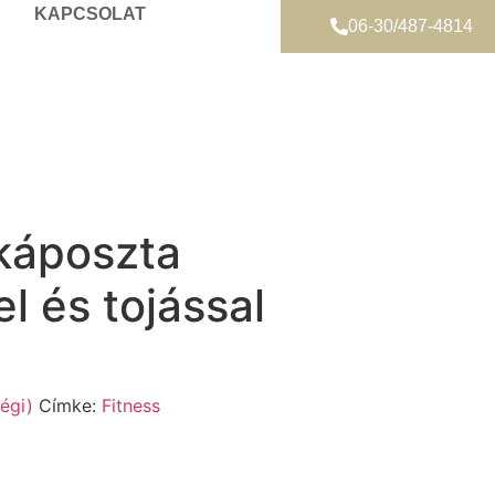
KAPCSOLAT
06-30/487-4814
lkáposzta
el és tojással
égi)
Címke:
Fitness