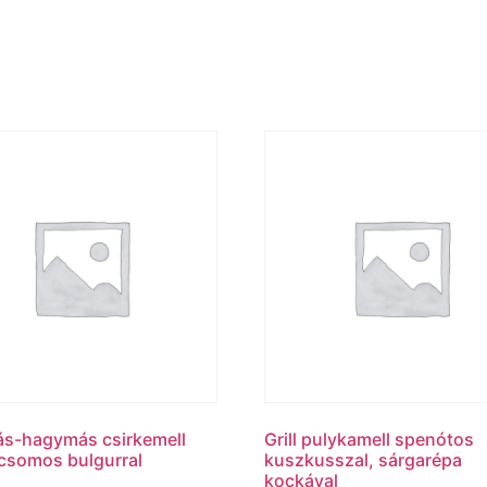
s-hagymás csirkemell
Grill pulykamell spenótos
csomos bulgurral
kuszkusszal, sárgarépa
kockával