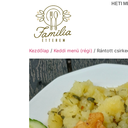
HETI 
Kezdőlap
/
Keddi menü (régi)
/ Rántott csirk