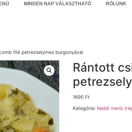
MENÜ
MINDEN NAP VÁLASZTHATÓ
RÓLUNK
ecomb filé petrezselymes burgonyával
Rántott cs
petrezsel
1690
Ft
Kategória:
Keddi menü (rég