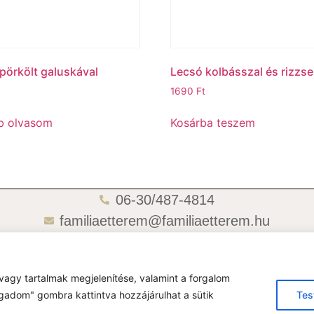
pörkölt galuskával
Lecsó kolbásszal és rizzse
1690
Ft
b olvasom
Kosárba teszem
06-30/487-4814
familiaetterem@familiaetterem.hu
06-70/418-4721
vagy tartalmak megjelenítése, valamint a forgalom
gadom" gombra kattintva hozzájárulhat a sütik
Tes