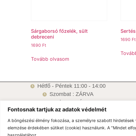
Sárgaborsó főzelék, sült
Sertés
debreceni
1690
Ft
1690
Ft
Továb
Tovább olvasom
Hétfő - Péntek 11:00 - 14:00
Szombat : ZÁRVA
Vasárnap: ZÁRVA
Fontosnak tartjuk az adatok védelmét
6500 Baja, Damjanich u.1.
A böngészési élmény fokozása, a személyre szabott hirdetések 
elemzése érdekében sütiket (cookie) használunk. A "Mindet elfo
használatához.