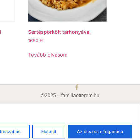
l
Sertéspörkölt tarhonyával
1690
Ft
Tovább olvasom
©2025 – familiaetterem.hu
treszabás
Elutasít
Az összes elfogadása