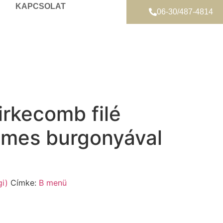
KAPCSOLAT
06-30/487-4814
irkecomb filé
ymes burgonyával
i)
Címke:
B menü