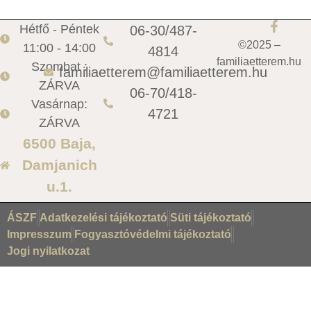
Hétfő - Péntek
06-30/487-
©2025 –
11:00 - 14:00
4814
familiaetterem.hu
Szombat :
familiaetterem@familiaetterem.hu
ZÁRVA
06-70/418-
Vasárnap:
4721
ZÁRVA
6500 Baja,
Damjanich
u.1.
ÁSZF
Adatkezelési tájékoztató
Süti tájékoztató
Impresszum
Fogyasztóvédelmi tájékoztató
Jogi nyilatkozat