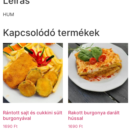
Leírás
HUM
Kapcsolódó termékek
Rántott sajt és cukkini sült
Rakott burgonya darált
burgonyával
hússal
1690
Ft
1690
Ft