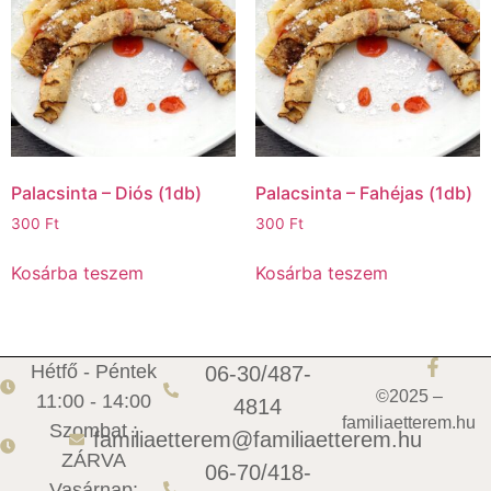
Palacsinta – Diós (1db)
Palacsinta – Fahéjas (1db)
300
Ft
300
Ft
Kosárba teszem
Kosárba teszem
Hétfő - Péntek
06-30/487-
©2025 –
11:00 - 14:00
4814
familiaetterem.hu
Szombat :
familiaetterem@familiaetterem.hu
ZÁRVA
06-70/418-
Vasárnap: