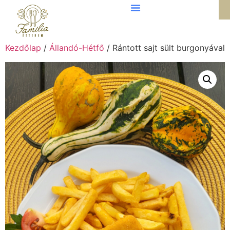
Kezdőlap
/
Állandó-Hétfő
/ Rántott sajt sült burgonyával