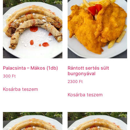
Palacsinta – Mákos (1db)
Rántott sertés sült
burgonyával
300
Ft
2300
Ft
Kosárba teszem
Kosárba teszem