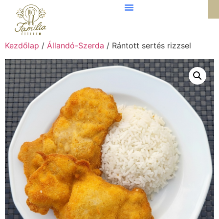
Kezdőlap
/
Állandó-Szerda
/ Rántott sertés rizzsel