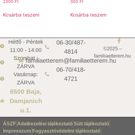
2300
Ft
300
Ft
Kosárba teszem
Kosárba teszem
Hétfő - Péntek
06-30/487-
©2025 –
11:00 - 14:00
4814
familiaetterem.hu
Szombat :
familiaetterem@familiaetterem.hu
ZÁRVA
06-70/418-
Vasárnap:
4721
ZÁRVA
6500 Baja,
Damjanich
u.1.
ÁSZF
Adatkezelési tájékoztató
Süti tájékoztató
Impresszum
Fogyasztóvédelmi tájékoztató