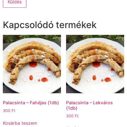
Kapcsolódó termékek
Palacsinta – Fahéjas (1db)
Palacsinta – Lekváros
(1db)
300
Ft
300
Ft
Kosárba teszem