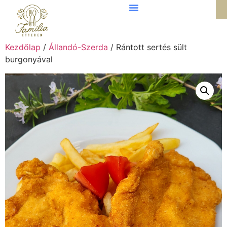
Kezdőlap
/
Állandó-Szerda
/ Rántott sertés sült
burgonyával