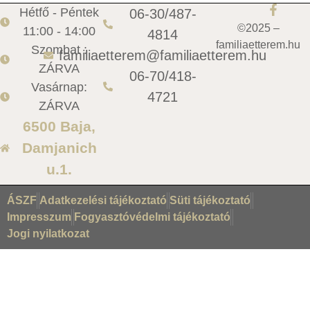
Hétfő - Péntek
06-30/487-
©2025 –
11:00 - 14:00
4814
familiaetterem.hu
Szombat :
familiaetterem@familiaetterem.hu
ZÁRVA
06-70/418-
Vasárnap:
4721
ZÁRVA
6500 Baja,
Damjanich
u.1.
ÁSZF
Adatkezelési tájékoztató
Süti tájékoztató
Impresszum
Fogyasztóvédelmi tájékoztató
Jogi nyilatkozat