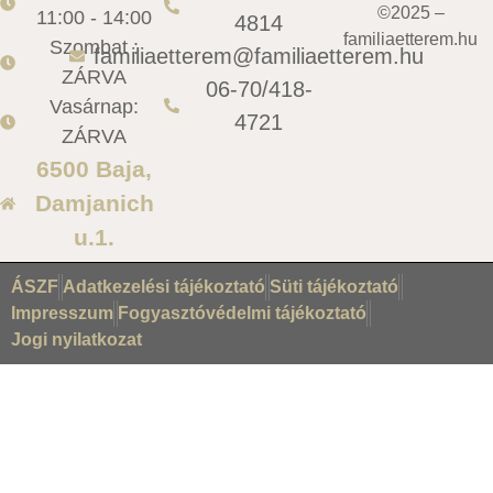
©2025 –
11:00 - 14:00
4814
familiaetterem.hu
Szombat :
familiaetterem@familiaetterem.hu
ZÁRVA
06-70/418-
Vasárnap:
4721
ZÁRVA
6500 Baja,
Damjanich
u.1.
ÁSZF
Adatkezelési tájékoztató
Süti tájékoztató
Impresszum
Fogyasztóvédelmi tájékoztató
Jogi nyilatkozat