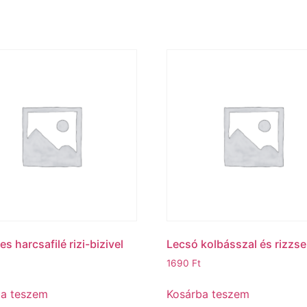
s harcsafilé rizi-bizivel
Lecsó kolbásszal és rizzse
1690
Ft
ba teszem
Kosárba teszem