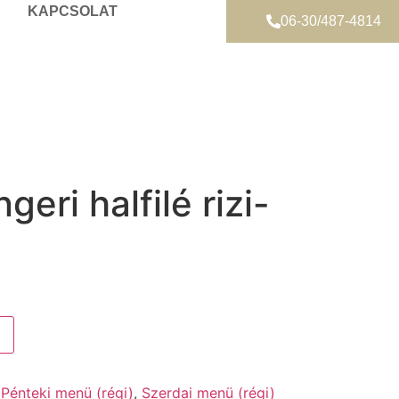
KAPCSOLAT
06-30/487-4814
geri halfilé rizi-
,
Pénteki menü (régi)
,
Szerdai menü (régi)