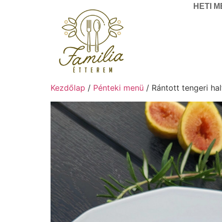
HETI 
Kezdőlap
/
Pénteki menü
/ Rántott tengeri half