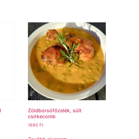
l
Zöldborsófőzelék, sült
csirkecomb
1690
Ft
Tovább olvasom