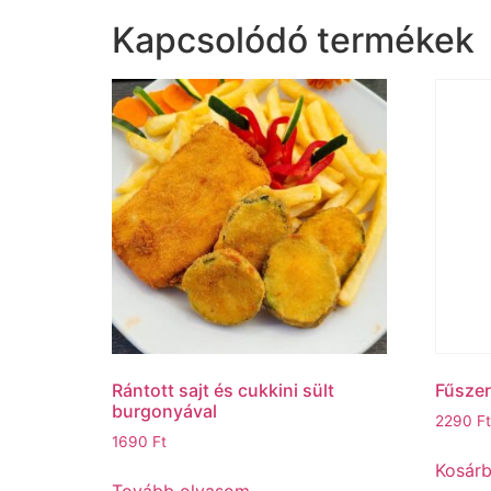
Kapcsolódó termékek
Rántott sajt és cukkini sült
Fűszere
burgonyával
2290
Ft
1690
Ft
Kosár
Tovább olvasom