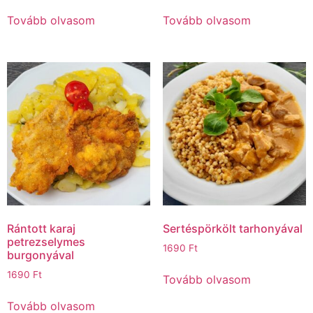
Tovább olvasom
Tovább olvasom
Rántott karaj
Sertéspörkölt tarhonyával
petrezselymes
1690
Ft
burgonyával
1690
Ft
Tovább olvasom
Tovább olvasom