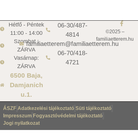
Hétfő - Péntek
06-30/487-
©2025 –
11:00 - 14:00
4814
familiaetterem.hu
Szombat :
familiaetterem@familiaetterem.hu
ZÁRVA
06-70/418-
Vasárnap:
4721
ZÁRVA
6500 Baja,
Damjanich
u.1.
ÁSZF
Adatkezelési tájékoztató
Süti tájékoztató
Impresszum
Fogyasztóvédelmi tájékoztató
Jogi nyilatkozat