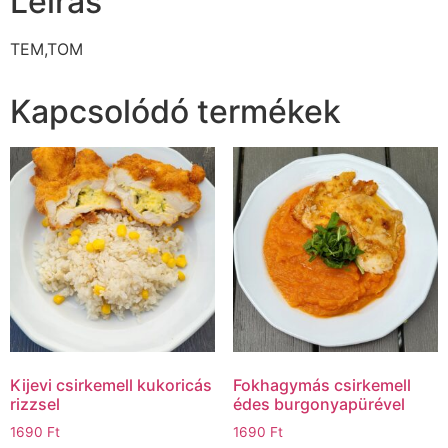
Leírás
TEM,TOM
Kapcsolódó termékek
Kijevi csirkemell kukoricás
Fokhagymás csirkemell
rizzsel
édes burgonyapürével
1690
Ft
1690
Ft