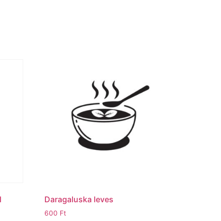
l
Daragaluska leves
600
Ft