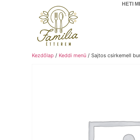
HETI 
Kezdőlap
/
Keddi menü
/ Sajtos csirkemell b