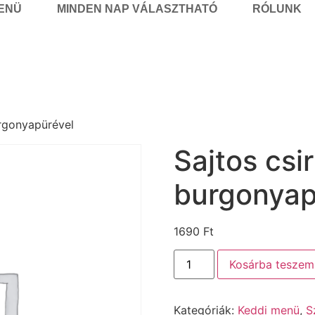
MENÜ
MINDEN NAP VÁLASZTHATÓ
RÓLUNK
urgonyapürével
Sajtos csi
burgonyap
1690
Ft
Kosárba teszem
Kategóriák:
Keddi menü
,
S