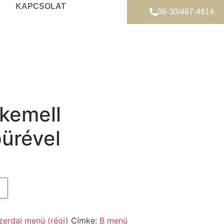
KAPCSOLAT
06-30/487-4814
rkemell
ürével
zerdai menü (régi)
Címke:
B menü