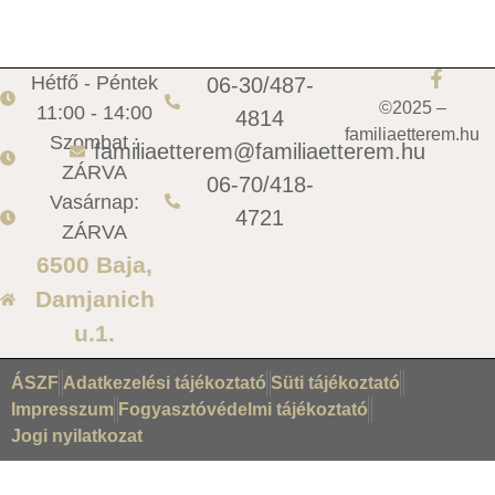
Hétfő - Péntek
06-30/487-
©2025 –
11:00 - 14:00
4814
familiaetterem.hu
Szombat :
familiaetterem@familiaetterem.hu
ZÁRVA
06-70/418-
Vasárnap:
4721
ZÁRVA
6500 Baja,
Damjanich
u.1.
ÁSZF
Adatkezelési tájékoztató
Süti tájékoztató
Impresszum
Fogyasztóvédelmi tájékoztató
Jogi nyilatkozat