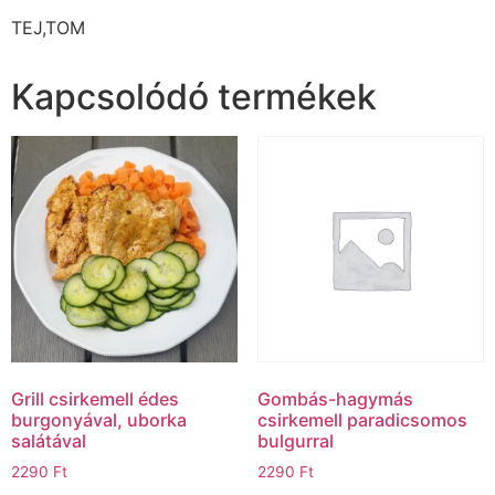
TEJ,TOM
Kapcsolódó termékek
Grill csirkemell édes
Gombás-hagymás
burgonyával, uborka
csirkemell paradicsomos
salátával
bulgurral
2290
Ft
2290
Ft