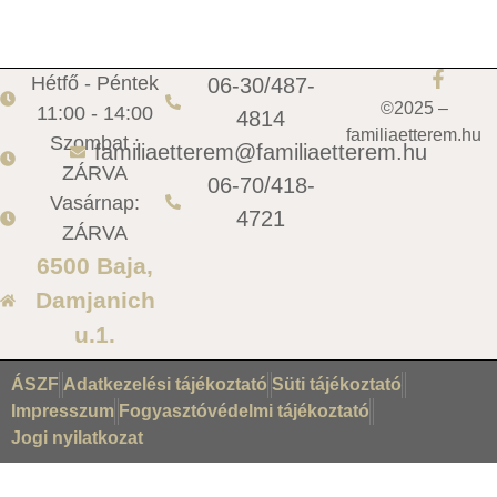
Hétfő - Péntek
06-30/487-
©2025 –
11:00 - 14:00
4814
familiaetterem.hu
Szombat :
familiaetterem@familiaetterem.hu
ZÁRVA
06-70/418-
Vasárnap:
4721
ZÁRVA
6500 Baja,
Damjanich
u.1.
ÁSZF
Adatkezelési tájékoztató
Süti tájékoztató
Impresszum
Fogyasztóvédelmi tájékoztató
Jogi nyilatkozat