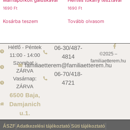
Marhapörkölt galuskával
Hentes tokány tésztával
1690
Ft
1690
Ft
Kosárba teszem
Tovább olvasom
Hétfő - Péntek
06-30/487-
©2025 –
11:00 - 14:00
4814
familiaetterem.hu
Szombat :
familiaetterem@familiaetterem.hu
ZÁRVA
06-70/418-
Vasárnap:
4721
ZÁRVA
6500 Baja,
Damjanich
u.1.
ÁSZF
Adatkezelési tájékoztató
Süti tájékoztató