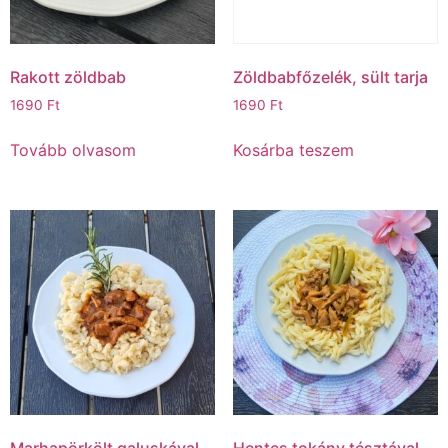
Rakott zöldbab
Zöldbabfőzelék, sült tarja
1690
Ft
1690
Ft
Tovább olvasom
Kosárba teszem