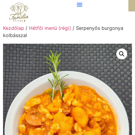
Kezdőlap
/
Hétfői menü (régi)
/ Serpenyős burgonya
kolbásszal