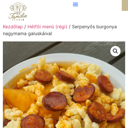
Kezdőlap
/
Hétfői menü (régi)
/ Serpenyős burgonya
nagymama galuskáival