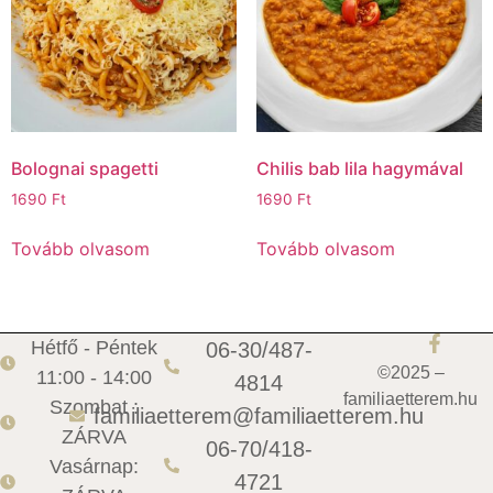
Bolognai spagetti
Chilis bab lila hagymával
1690
Ft
1690
Ft
Tovább olvasom
Tovább olvasom
Hétfő - Péntek
06-30/487-
©2025 –
11:00 - 14:00
4814
familiaetterem.hu
Szombat :
familiaetterem@familiaetterem.hu
ZÁRVA
06-70/418-
Vasárnap:
4721