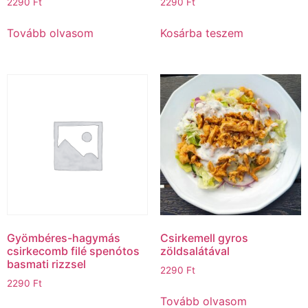
2290
Ft
2290
Ft
Tovább olvasom
Kosárba teszem
Gyömbéres-hagymás
Csirkemell gyros
csirkecomb filé spenótos
zöldsalátával
basmati rizzsel
2290
Ft
2290
Ft
Tovább olvasom