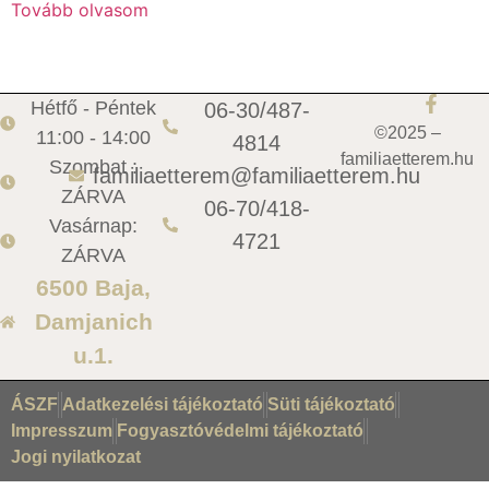
Tovább olvasom
Hétfő - Péntek
06-30/487-
©2025 –
11:00 - 14:00
4814
familiaetterem.hu
Szombat :
familiaetterem@familiaetterem.hu
ZÁRVA
06-70/418-
Vasárnap:
4721
ZÁRVA
6500 Baja,
Damjanich
u.1.
ÁSZF
Adatkezelési tájékoztató
Süti tájékoztató
Impresszum
Fogyasztóvédelmi tájékoztató
Jogi nyilatkozat