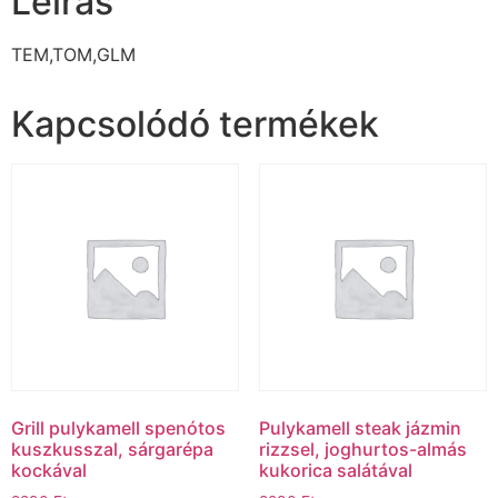
Leírás
TEM,TOM,GLM
Kapcsolódó termékek
Grill pulykamell spenótos
Pulykamell steak jázmin
kuszkusszal, sárgarépa
rizzsel, joghurtos-almás
kockával
kukorica salátával