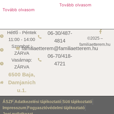
Tovább olvasom
Tovább olvasom
Hétfő - Péntek
06-30/487-
©2025 –
11:00 - 14:00
4814
familiaetterem.hu
Szombat :
familiaetterem@familiaetterem.hu
ZÁRVA
06-70/418-
Vasárnap:
4721
ZÁRVA
6500 Baja,
Damjanich
u.1.
ÁSZF
Adatkezelési tájékoztató
Süti tájékoztató
Impresszum
Fogyasztóvédelmi tájékoztató
Jogi nyilatkozat