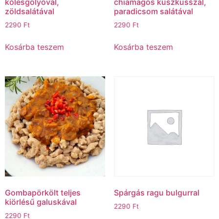
kölesgolyóval,
chiamagos kuszkusszal,
zöldsalátával
paradicsom salátával
2290
Ft
2290
Ft
Kosárba teszem
Kosárba teszem
Gombapörkölt teljes
Spárgás ragu bulgurral
kiörlésű galuskával
2290
Ft
2290
Ft