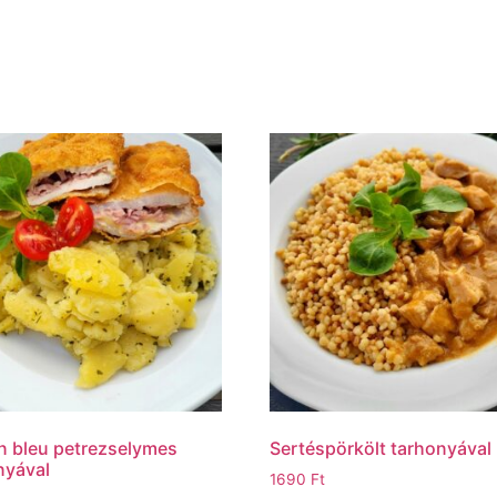
 bleu petrezselymes
Sertéspörkölt tarhonyával
nyával
1690
Ft