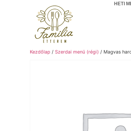
HETI 
Kezdőlap
/
Szerdai menü (régi)
/ Magvas harcs