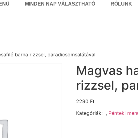
MENÜ
MINDEN NAP VÁLASZTHATÓ
RÓLUNK
afilé barna rizzsel, paradicsomsalátával
Magvas ha
rizzsel, p
2290
Ft
Kategóriák:
|
,
Pénteki menü