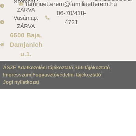
Szombat :
familiaetterem@familiaetterem.hu
ZÁRVA
06-70/418-
Vasárnap:
4721
ZÁRVA
6500 Baja,
Damjanich
u.1.
ÁSZF
Adatkezelési tájékoztató
Süti tájékoztató
Impresszum
Fogyasztóvédelmi tájékoztató
Jogi nyilatkozat