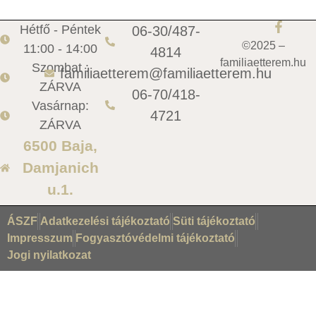
Hétfő - Péntek
06-30/487-
©2025 –
11:00 - 14:00
4814
familiaetterem.hu
Szombat :
familiaetterem@familiaetterem.hu
ZÁRVA
06-70/418-
Vasárnap:
4721
ZÁRVA
6500 Baja,
Damjanich
u.1.
ÁSZF
Adatkezelési tájékoztató
Süti tájékoztató
Impresszum
Fogyasztóvédelmi tájékoztató
Jogi nyilatkozat