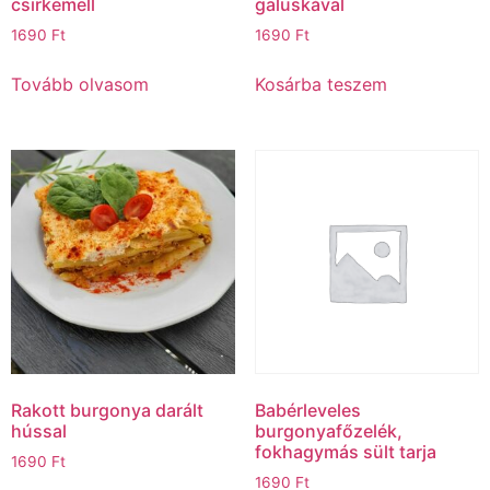
csirkemell
galuskával
1690
Ft
1690
Ft
Tovább olvasom
Kosárba teszem
Rakott burgonya darált
Babérleveles
hússal
burgonyafőzelék,
fokhagymás sült tarja
1690
Ft
1690
Ft