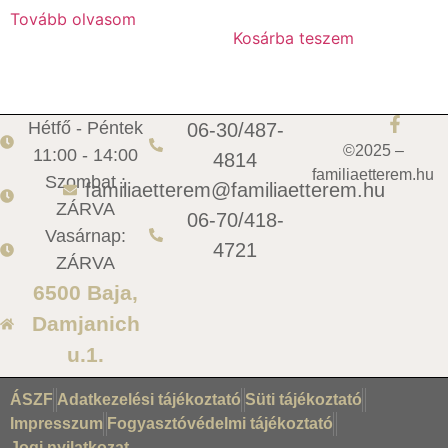
Tovább olvasom
Kosárba teszem
Hétfő - Péntek
06-30/487-
©2025 –
11:00 - 14:00
4814
familiaetterem.hu
Szombat :
familiaetterem@familiaetterem.hu
ZÁRVA
06-70/418-
Vasárnap:
4721
ZÁRVA
6500 Baja,
Damjanich
u.1.
ÁSZF
Adatkezelési tájékoztató
Süti tájékoztató
Impresszum
Fogyasztóvédelmi tájékoztató
Jogi nyilatkozat