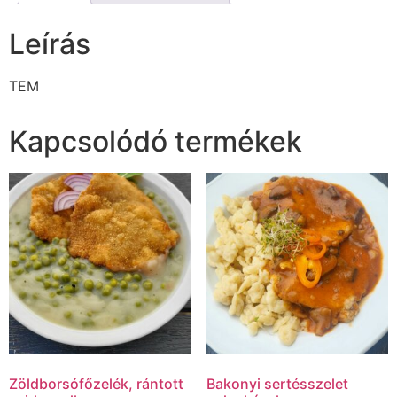
Leírás
TEM
Kapcsolódó termékek
Zöldborsófőzelék, rántott
Bakonyi sertésszelet