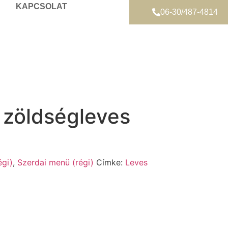
KAPCSOLAT
06-30/487-4814
 zöldségleves
égi)
,
Szerdai menü (régi)
Címke:
Leves