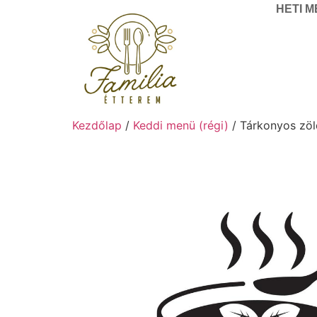
HETI 
Kezdőlap
/
Keddi menü (régi)
/ Tárkonyos zöl