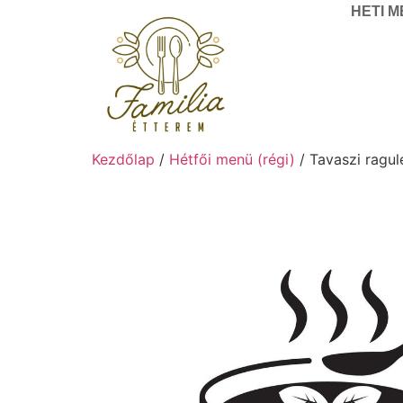
HETI 
Kezdőlap
/
Hétfői menü (régi)
/ Tavaszi ragul