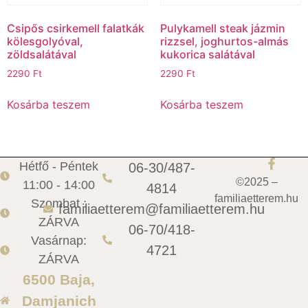
Csipős csirkemell falatkák
Pulykamell steak jázmin
kölesgolyóval,
rizzsel, joghurtos-almás
zöldsalátával
kukorica salátával
2290
Ft
2290
Ft
Kosárba teszem
Kosárba teszem
Hétfő - Péntek
06-30/487-
©2025 –
11:00 - 14:00
4814
familiaetterem.hu
Szombat :
familiaetterem@familiaetterem.hu
ZÁRVA
06-70/418-
Vasárnap:
4721
ZÁRVA
6500 Baja,
Damjanich