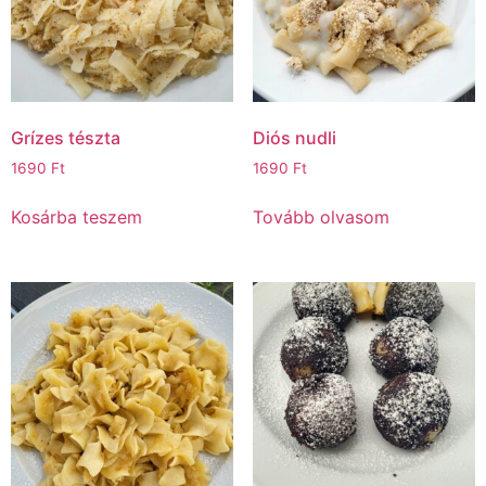
Grízes tészta
Diós nudli
1690
Ft
1690
Ft
Kosárba teszem
Tovább olvasom