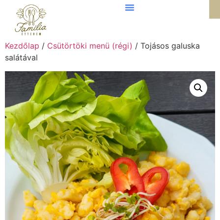
Kezdőlap
/
Csütörtöki menü (régi)
/ Tojásos galuska
salátával