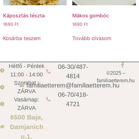
Káposztás tészta
Mákos gombóc
1690
Ft
1690
Ft
Kosárba teszem
Tovább olvasom
Hétfő - Péntek
06-30/487-
©2025 –
11:00 - 14:00
4814
familiaetterem.hu
Szombat :
familiaetterem@familiaetterem.hu
ZÁRVA
06-70/418-
Vasárnap:
4721
ZÁRVA
6500 Baja,
Damjanich
u.1.