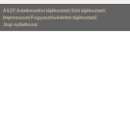
ÁSZF
Adatkezelési tájékoztató
Süti tájékoztató
Impresszum
Fogyasztóvédelmi tájékoztató
Jogi nyilatkozat