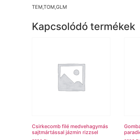
TEM,TOM,GLM
Kapcsolódó termékek
Csirkecomb filé medvehagymás
Gombá
sajtmártással jázmin rizzsel
paradi