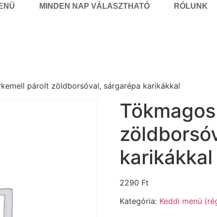
MENÜ
MINDEN NAP VÁLASZTHATÓ
RÓLUNK
kemell párolt zöldborsóval, sárgarépa karikákkal
Tökmagos 
zöldborsóv
karikákkal
2290
Ft
Kategória:
Keddi menü (rég