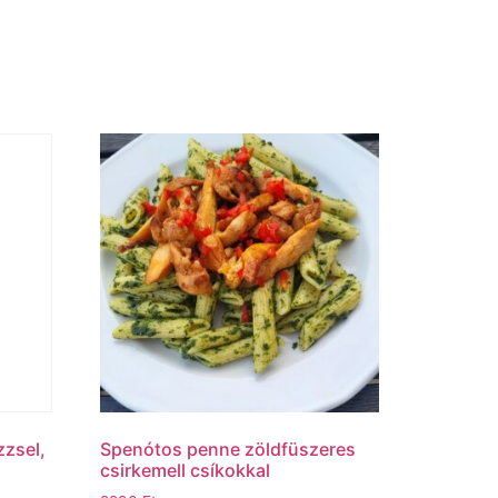
zzsel,
Spenótos penne zöldfüszeres
csirkemell csíkokkal