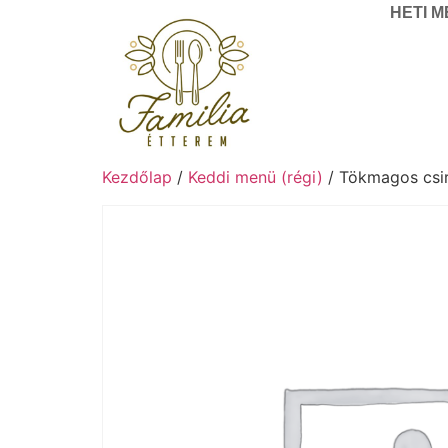
HETI 
Kezdőlap
/
Keddi menü (régi)
/ Tökmagos csir