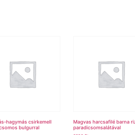
s-hagymás csirkemell
Magvas harcsafilé barna ri
csomos bulgurral
paradicsomsalátával