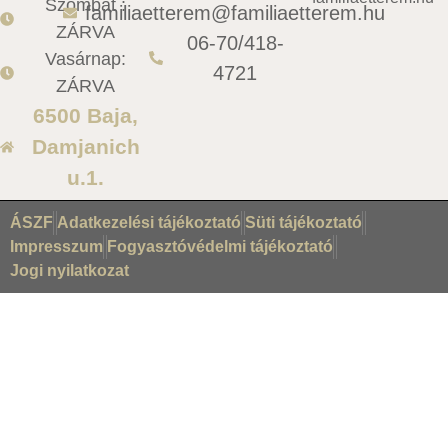
Szombat :
familiaetterem@familiaetterem.hu
ZÁRVA
06-70/418-
Vasárnap:
4721
ZÁRVA
6500 Baja,
Damjanich
u.1.
ÁSZF
Adatkezelési tájékoztató
Süti tájékoztató
Impresszum
Fogyasztóvédelmi tájékoztató
Jogi nyilatkozat