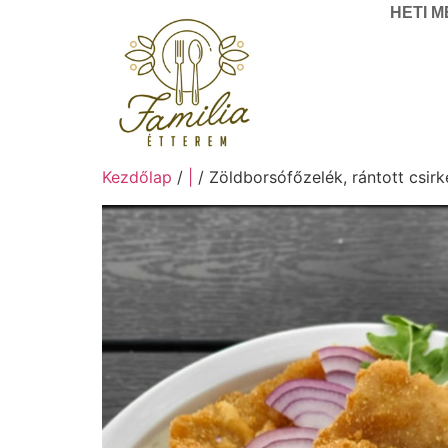
HETI 
Kezdőlap
/
|
/ Zöldborsófőzelék, rántott csirk