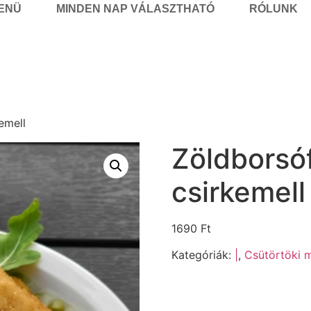
MENÜ
MINDEN NAP VÁLASZTHATÓ
RÓLUNK
emell
Zöldborsóf
csirkemell
1690
Ft
Kategóriák:
|
,
Csütörtöki m