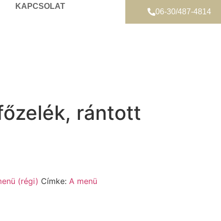
KAPCSOLAT
06-30/487-4814
őzelék, rántott
enü (régi)
Címke:
A menü