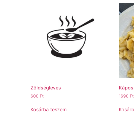
Zöldségleves
Káposz
600
Ft
1690
Ft
Kosárba teszem
Kosár