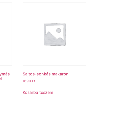
gymás
Sajtos-sonkás makaróni
l
1690
Ft
Kosárba teszem