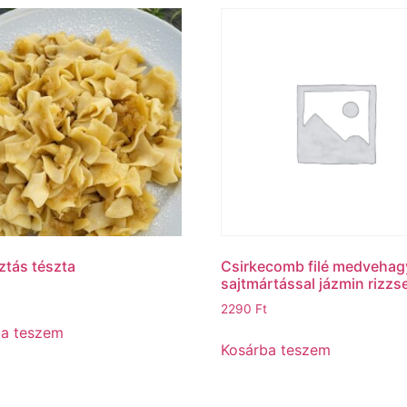
tás tészta
Csirkecomb filé medveha
sajtmártással jázmin rizzse
2290
Ft
ba teszem
Kosárba teszem