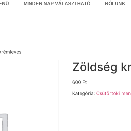
MENÜ
MINDEN NAP VÁLASZTHATÓ
RÓLUNK
krémleves
Zöldség k
600
Ft
Kategória:
Csütörtöki menü