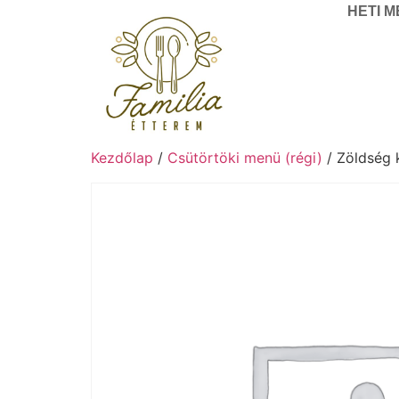
HETI 
Kezdőlap
/
Csütörtöki menü (régi)
/ Zöldség 