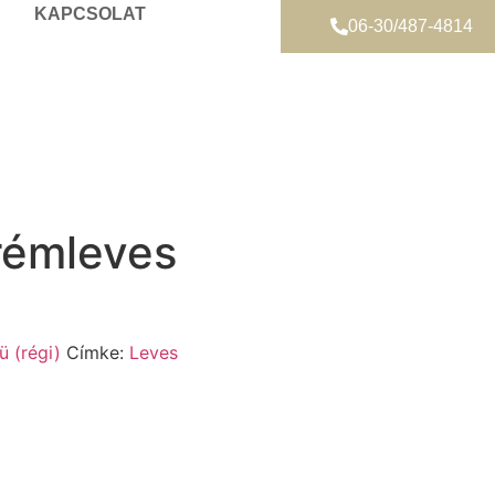
KAPCSOLAT
06-30/487-4814
rémleves
 (régi)
Címke:
Leves