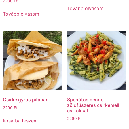
2290
Ft
Tovább olvasom
Tovább olvasom
Csirke gyros pitában
Spenótos penne
zöldfüszeres csirkemell
2290
Ft
csíkokkal
2290
Ft
Kosárba teszem