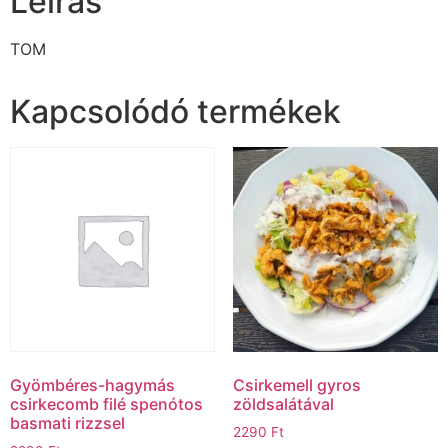
Leírás
TOM
Kapcsolódó termékek
Gyömbéres-hagymás
Csirkemell gyros
csirkecomb filé spenótos
zöldsalátával
basmati rizzsel
2290
Ft