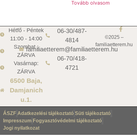
Tovább olvasom
Hétfő - Péntek
06-30/487-
©2025 –
11:00 - 14:00
4814
familiaetterem.hu
Szombat :
familiaetterem@familiaetterem.hu
ZÁRVA
06-70/418-
Vasárnap:
4721
ZÁRVA
6500 Baja,
Damjanich
u.1.
ÁSZF
Adatkezelési tájékoztató
Süti tájékoztató
Impresszum
Fogyasztóvédelmi tájékoztató
Jogi nyilatkozat