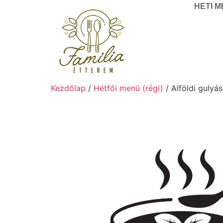
HETI 
Kezdőlap
/
Hétfői menü (régi)
/ Alföldi gulyá