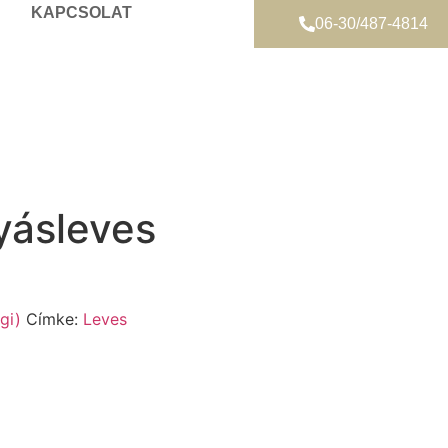
KAPCSOLAT
06-30/487-4814
lyásleves
gi)
Címke:
Leves