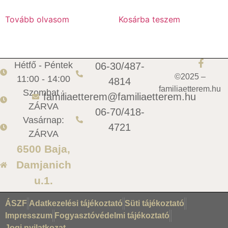
Tovább olvasom
Kosárba teszem
Hétfő - Péntek
06-30/487-
©2025 –
11:00 - 14:00
4814
familiaetterem.hu
Szombat :
familiaetterem@familiaetterem.hu
ZÁRVA
06-70/418-
Vasárnap:
4721
ZÁRVA
6500 Baja,
Damjanich
u.1.
ÁSZF
Adatkezelési tájékoztató
Süti tájékoztató
Impresszum
Fogyasztóvédelmi tájékoztató
Jogi nyilatkozat