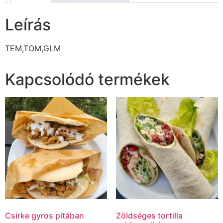
Leírás
TEM,TOM,GLM
Kapcsolódó termékek
Csirke gyros pitában
Zöldséges tortilla