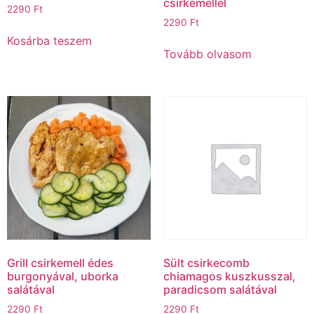
csirkemellel
2290
Ft
2290
Ft
Kosárba teszem
Tovább olvasom
Grill csirkemell édes
Sült csirkecomb
burgonyával, uborka
chiamagos kuszkusszal,
salátával
paradicsom salátával
2290
Ft
2290
Ft