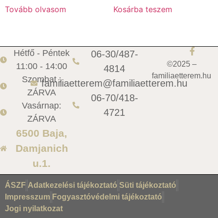
Tovább olvasom
Kosárba teszem
Hétfő - Péntek
06-30/487-
©2025 –
11:00 - 14:00
4814
familiaetterem.hu
Szombat :
familiaetterem@familiaetterem.hu
ZÁRVA
06-70/418-
Vasárnap:
4721
ZÁRVA
6500 Baja,
Damjanich
u.1.
ÁSZF
Adatkezelési tájékoztató
Süti tájékoztató
Impresszum
Fogyasztóvédelmi tájékoztató
Jogi nyilatkozat