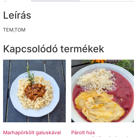
Leírás
TEM,TOM
Kapcsolódó termékek
Marhapörkölt galuskával
Párolt hús