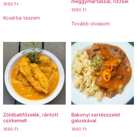
meggymártással, rizzsel
1690
Ft
1690
Ft
Kosárba teszem
Tovább olvasom
Zöldbabfőzelék, rántott
Bakonyi sertésszelet
csirkemell
galuskával
1690
Ft
1690
Ft